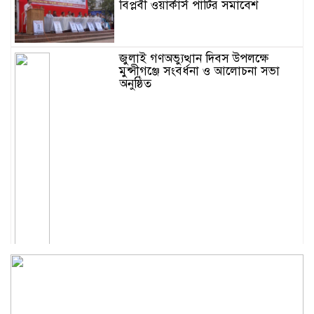
বিপ্লবী ওয়ার্কার্স পার্টির সমাবেশ
জুলাই গণঅভ্যুত্থান দিবস উপলক্ষে
মুন্সীগঞ্জে সংবর্ধনা ও আলোচনা সভা
অনুষ্ঠিত