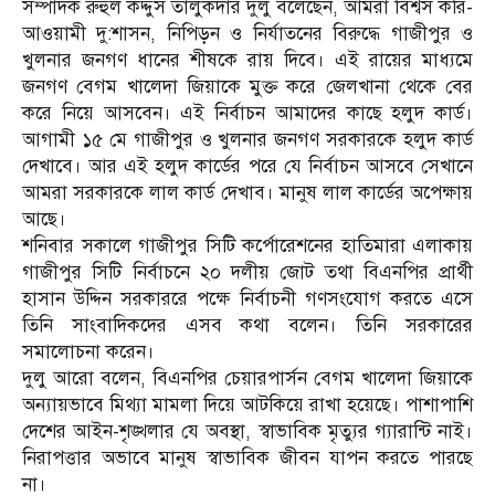
সম্পাদক রুহুল কদ্দুস তালুকদার দুলু বলেছেন, আমরা বিশ্বস করি-
আওয়ামী দু:শাসন, নিপিড়ন ও নির্যাতনের বিরুদ্ধে গাজীপুর ও
খুলনার জনগণ ধানের শীষকে রায় দিবে। এই রায়ের মাধ্যমে
জনগণ বেগম খালেদা জিয়াকে মুক্ত করে জেলখানা থেকে বের
করে নিয়ে আসবেন। এই নির্বাচন আমাদের কাছে হলুদ কার্ড।
আগামী ১৫ মে গাজীপুর ও খুলনার জনগণ সরকারকে হলুদ কার্ড
দেখাবে। আর এই হলুদ কার্ডের পরে যে নির্বাচন আসবে সেখানে
আমরা সরকারকে লাল কার্ড দেখাব। মানুষ লাল কার্ডের অপেক্ষায়
আছে।
শনিবার সকালে গাজীপুর সিটি কর্পোরেশনের হাতিমারা এলাকায়
গাজীপুর সিটি নির্বাচনে ২০ দলীয় জোট তথা বিএনপির প্রার্থী
হাসান উদ্দিন সরকাররে পক্ষে নির্বাচনী গণসংযোগ করতে এসে
তিনি সাংবাদিকদের এসব কথা বলেন। তিনি সরকারের
সমালোচনা করেন।
দুলু আরো বলেন, বিএনপির চেয়ারপার্সন বেগম খালেদা জিয়াকে
অন্যায়ভাবে মিথ্যা মামলা দিয়ে আটকিয়ে রাখা হয়েছে। পাশাপাশি
দেশের আইন-শৃঙ্খলার যে অবস্থা, স্বাভাবিক মৃত্যুর গ্যারান্টি নাই।
নিরাপত্তার অভাবে মানুষ স্বাভাবিক জীবন যাপন করতে পারছে
না।