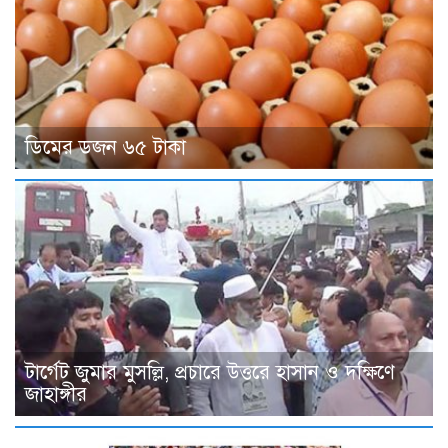
ডিমের ডজন ৬৫ টাকা
টার্গেট জুমার মুসল্লি, প্রচারে উত্তরে হাসান ও দক্ষিণে
জাহাঙ্গীর