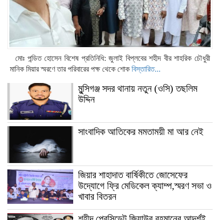
ডিবি পুলিশের অভিযানে ‎৫ কেজি গাঁজাসহ দুই জন
গ্রেফতার
মোঃ পন্ডিত হোসেন বিশেষ প্রতিনিধি: জুলাই বিপ্লবের শহীদ বীর শাহরিক চৌধুরী
মানিক মিয়ার স্মরণে তার পরিবারের পক্ষ থেকে শোক
বিস্তারিত...
মুন্সিগঞ্জ সদর থানায় নতুন (ওসি) তছলিম
উদ্দিন
সাংবাদিক আতিকের মমতাময়ী মা আর নেই
জিয়ার শাহাদাত বার্ষিকীতে জোসেফের
উদ্যোগে ফ্রি মেডিকেল ক্যাম্প,স্মরণ সভা ও
খাবার বিতরন
শহীদ প্রেসিডেন্ট জিয়াউর রহমানের আদর্শই