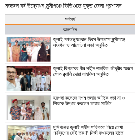
নজরুল বর্ষ উদ্বোধন মুন্সীগঞ্জে ভিডিওতে যুক্ত জেলা প্রশাসন
সর্বশের্ষ
আলোচিত
জুলাই গণঅভ্যুত্থান দিবস উপলক্ষে মুন্সীগঞ্জে
সংবর্ধনা ও আলোচনা সভা অনুষ্ঠিত
জুলাই বিপ্লবের বীর শহীদ শাহরিক চৌধুরীর স্মরণে
শোক র‍্যালি দোয়া মাহফিল অনুষ্ঠিত
হরগঙ্গা কলেজে দশম তলায় আটকে পড়া মা ও
শিশুকে উদ্ধার করলেন ফায়ার সার্ভিস
মুন্সিগঞ্জের জুলাই শহীদ শারিককে নিয়ে লেখা
‘চব্বিশের সেই তরুণ’ মির্জা ফখরুলের হাতে