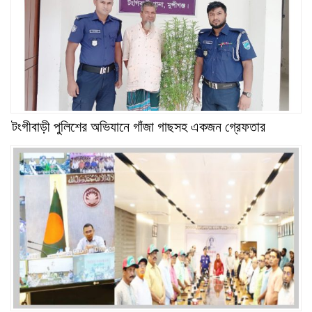
টংগীবাড়ী পুলিশের অভিযানে গাঁজা গাছসহ একজন গ্রেফতার