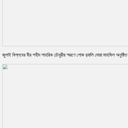
জুলাই বিপ্লবের বীর শহীদ শাহরিক চৌধুরীর স্মরণে শোক র‍্যালি দোয়া মাহফিল অনুষ্ঠিত