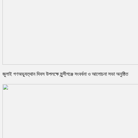
জুলাই গণঅভ্যুত্থান দিবস উপলক্ষে মুন্সীগঞ্জে সংবর্ধনা ও আলোচনা সভা অনুষ্ঠিত