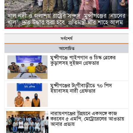
খাল নদী ও জলাশয় রাষ্ট্রের সম্পদ মুন্সীগঞ্জের ‘নয়নের
খাল’, দ্রুত উদ্ধার করা হবে প্রতিমন্ত্রী মীর শাহে আলম
সর্বশের্ষ
আলোচিত
মুন্সীগঞ্জে পাইপগান ও ডিস্ক ব্রেকের
কুড়ালসহ দুইজন গ্রেফতার
মুন্সীগঞ্জের টংগীবাড়ীতে ৭০ পিস
ইয়াবাসহ নারী গ্রেফতার
নারায়ণগঞ্জের উন্নয়নে একসঙ্গে কাজ
করবেন ৫ এমপি, মেট্রোরেলের আওতায়
আনার প্রত্যয়