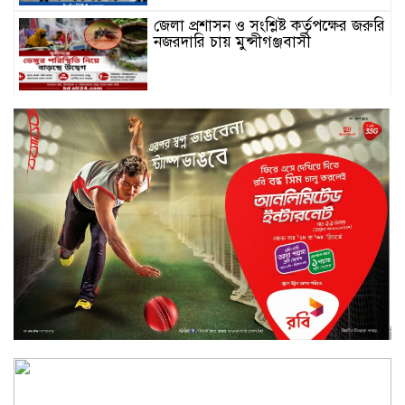
জেলা প্রশাসন ও সংশ্লিষ্ট কর্তৃপক্ষের জরুরি
নজরদারি চায় মুন্সীগঞ্জবাসী
সোনারগাঁয়ে স্কুলছাত্রীকে লাথি: ১১
বছরের শিশুকে ৬ মাস প্রবেশন কর্মকর্তার
তত্ত্বাবধানে
বন্দরে হত্যাকাণ্ডে ব্যবহৃত রক্তমাখা
চাকুসহ মূল আসামি গ্রেফতার
মুন্সীগঞ্জ ডিবি পুলিশের অভিযানে ৮০
পিস ইয়াবাসহ ৪ জন গ্রেফতার
মুন্সীগঞ্জে ৪ কেজি গাঁজাসহ একজন
গ্রেফতার