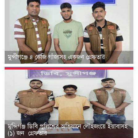
মুন্সীগঞ্জে ৪ কেজি গাঁজাসহ একজন গ্রেফতার
মুন্সিগঞ্জ ডিবি পুলিশের অভিযানে লৌহজংয়ে ইয়াবাসহ
(১) জন গ্রেফতার