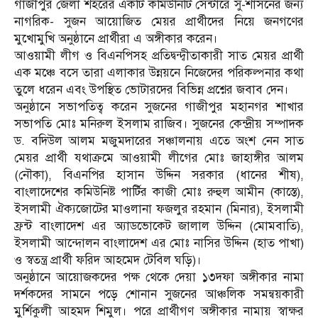
গাজীপুর জেলা শহরের একটি কমিউনিটি সেন্টারে সু-শাসনের জন্য
নাগরিক- সুজন আয়োজিত মেয়র প্রার্থীদের নিয়ে জনগণের
মুখোমুখি অনুষ্ঠানে প্রার্থীরা এ অঙ্গীকার করেন।
আওয়ামী লীগ ও বিএনপিসহ প্রতিদ্বন্দ্বীতাকারী সাত মেয়র প্রার্থী
এক মঞ্চে বসে তারা এলাকার উন্নয়নে নিজেদের পরিকল্পনার কথা
তুলে ধরেন এবং উপস্থিত ভোটারদের বিভিন্ন প্রশ্নের জবাব দেন।
অনুষ্ঠানে সভাপতিত্ব করেন সুজনের গাজীপুর মহানগর শাখার
সভাপতি মোঃ মনিরুল ইসলাম রাজিব। সুজনের কেন্দ্রীয় সম্পাদক
ড. বদিউল আলম মজুমদারের সঞ্চালনায় এতে অংশ নেন সাত
মেয়র প্রার্থী যথাক্রমে আওয়ামী লীগের মোঃ জাহাঙ্গীর আলম
(নৌকা), বিএনপির হাসান উদ্দিন সরকার (ধানের শীষ),
বাংলাদেশের কমিউনিষ্ট পার্টির কাজী মোঃ রুহুল আমীন (কাস্তে),
ইসলামী ঐক্যজোটের মাওলানা ফজলুর রহমান (মিনার), ইসলামী
ফ্রন্ট বাংলাদেশ এর অ্যাডভোকেট জালাল উদ্দিন (মোমবাতি),
ইসলামী আন্দোলন বাংলাদেশ এর মোঃ নাসির উদ্দিন (হাত পাখা)
ও স্বতন্ত্র প্রার্থী ফরিদ আহমেদ টেবিল ঘড়ি)।
অনুষ্ঠানে আয়োজকদের পক্ষ থেকে দেয়া ১৩দফা অঙ্গীকার নামা
দর্শকদের সামনে পড়ে শোনান সুজনের আঞ্চলিক সমন্বয়কারী
মুর্শিকুলী আহমদ শিমুল। পরে প্রার্থীগণ অঙ্গীকার নামায় স্বাক্ষর