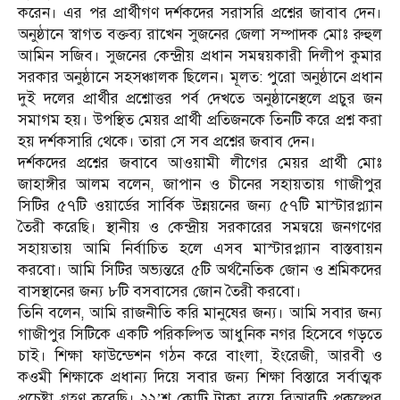
করেন। এর পর প্রার্থীগণ দর্শকদের সরাসরি প্রশ্নের জাবাব দেন।
অনুষ্ঠানে স্বাগত বক্তব্য রাখেন সুজনের জেলা সম্পাদক মোঃ রুহুল
আমিন সজিব। সুজনের কেন্দ্রীয় প্রধান সমন্বয়কারী দিলীপ কুমার
সরকার অনুষ্ঠানে সহসঞ্চালক ছিলেন। মূলত: পুরো অনুষ্ঠানে প্রধান
দুই দলের প্রার্থীর প্রশ্নোত্তর পর্ব দেখতে অনুষ্ঠানেস্থলে প্রচুর জন
সমাগম হয়। উপস্থিত মেয়র প্রার্থী প্রতিজনকে তিনটি করে প্রশ্ন করা
হয় দর্শকসারি থেকে। তারা সে সব প্রশ্নের জবাব দেন।
দর্শকদের প্রশ্নের জবাবে আওয়ামী লীগের মেয়র প্রার্থী মোঃ
জাহাঙ্গীর আলম বলেন, জাপান ও চীনের সহায়তায় গাজীপুর
সিটির ৫৭টি ওয়ার্ডের সার্বিক উন্নয়নের জন্য ৫৭টি মাস্টারপ্ল্যান
তৈরী করেছি। স্থানীয় ও কেন্দ্রীয় সরকারের সমন্বয়ে জনগণের
সহায়তায় আমি নির্বাচিত হলে এসব মাস্টারপ্ল্যান বাস্তবায়ন
করবো। আমি সিটির অভ্যন্তরে ৫টি অর্থনৈতিক জোন ও শ্রমিকদের
বাসস্থানের জন্য ৮টি বসবাসের জোন তৈরী করবো।
তিনি বলেন, আমি রাজনীতি করি মানুষের জন্য। আমি সবার জন্য
গাজীপুর সিটিকে একটি পরিকল্পিত আধুনিক নগর হিসেবে গড়তে
চাই। শিক্ষা ফাউন্ডেশন গঠন করে বাংলা, ইংরেজী, আরবী ও
কওমী শিক্ষাকে প্রধান্য দিয়ে সবার জন্য শিক্ষা বিস্তারে সর্বাত্মক
প্রচেষ্টা গ্রহণ করেছি। ২২’শ কোটি টাকা ব্যয়ে বিআরটি প্রকল্পের