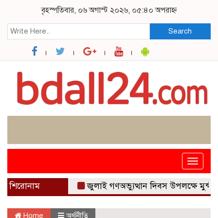
বৃহস্পতিবার, ০৬ অগাস্ট ২০২৬, ০৫:৪০ অপরাহ্ন
Search
Toggle
navigat
শিরোনাম
জুলাই গণঅভ্যুত্থান দিবস উপলক্ষে মুন্সীগঞ্জে সংব
Home
অর্থনীতি