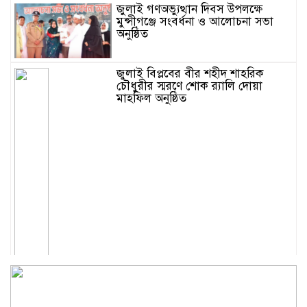
জুলাই গণঅভ্যুত্থান দিবস উপলক্ষে
মুন্সীগঞ্জে সংবর্ধনা ও আলোচনা সভা
অনুষ্ঠিত
জুলাই বিপ্লবের বীর শহীদ শাহরিক
চৌধুরীর স্মরণে শোক র‍্যালি দোয়া
মাহফিল অনুষ্ঠিত