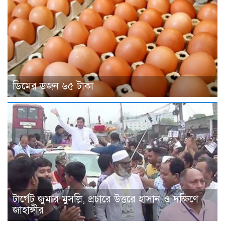
ডিমের ডজন ৬৫ টাকা
টার্গেট জুমার মুসল্লি, প্রচারে উত্তরে হাসান ও দক্ষিণে
জাহাঙ্গীর