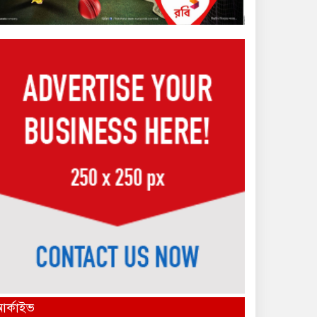
নজরুল বর্ষ উদ্বোধন মুন্সীগঞ্জে
ভিডিওতে যুক্ত জেলা প্রশাসন
বাড়ির পাশের রান্না ঘরের নিচে
পুঁতে রাখা হয়েছিল ৬০ বছরের
বৃদ্ধার লাশ
ডিবি পুলিশের অভিযানে ‎৫ কেজি
গাঁজাসহ দুই জন গ্রেফতার
আর্কাইভ