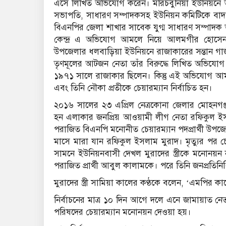
এসে লিখিত অভিযোগ করেন। মরিচবুনিয়া ইউনিয়নে আওয়
সভাপতি, সাধারণ সম্পাদকসহ ইউনিয়ন কমিটিকে বাদ দ
বিএনপির জেলা শাখার সাবেক যুগ্ম সাধারণ সম্পাদক 
কেন্দ্র এ অভিযোগ আমলে নিয়ে আলমগীর হোসেনকে
উপজেলার ধলবাড়িয়া ইউনিয়নে রাজাকারের সন্তান গাজী
তৃণমূলের আটজন নেতা তাঁর বিরুদ্ধে লিখিত অভি
১৯৭১ সালে রাজাকার ছিলেন। কিন্তু এই অভিযোগ আমল
এবং তিনি নৌকা প্রতীকে চেয়ারম্যান নির্বাচিত হন।
২০১৬ সালের ২৩ এপ্রিল নেত্রকোনা জেলার মোহনগঞ্জ
হন এলাকার জনপ্রিয় আওয়ামী লীগ নেতা রফিকুল ইসলা
পরাজিত বিএনপি মনোনীত চেয়ারম্যান পদপ্রার্থী উপ
মাসে মারা যান রফিকুল ইসলাম মুরাদ। মৃত্যুর পর চেয়ারম
সামনে ইউনিয়নবাসী দেখল মুরাদের স্ত্রীকে মনোন
পরাজিত প্রার্থী আবুল কালামকে। পরে তিনি জনপ্রতিনিধ
মুরাদের স্ত্রী সামিয়া কালের কণ্ঠকে বলেন, ‘এমপির
নির্বাচনের মাত্র ১০ দিন আগে দলে এনে জামায়াত
পরিষদের চেয়ারম্যান মনোনয়ন দেওয়া হয়।