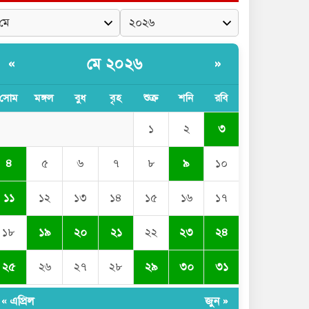
মে ২০২৬
«
»
সোম
মঙ্গল
বুধ
বৃহ
শুক্র
শনি
রবি
১
২
৩
৪
৫
৬
৭
৮
৯
১০
১১
১২
১৩
১৪
১৫
১৬
১৭
১৮
১৯
২০
২১
২২
২৩
২৪
২৫
২৬
২৭
২৮
২৯
৩০
৩১
« এপ্রিল
জুন »