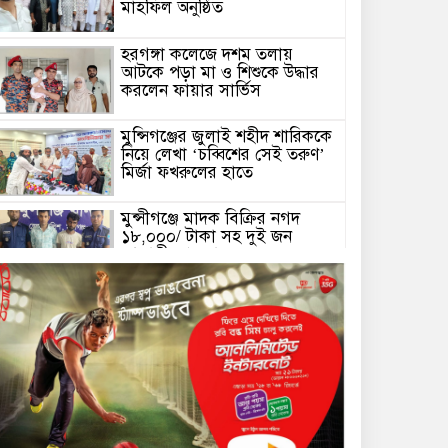
মাহফিল অনুষ্ঠিত
হরগঙ্গা কলেজে দশম তলায়
আটকে পড়া মা ও শিশুকে উদ্ধার
করলেন ফায়ার সার্ভিস
মুন্সিগঞ্জের জুলাই শহীদ শারিককে
নিয়ে লেখা ‘চব্বিশের সেই তরুণ’
মির্জা ফখরুলের হাতে
মুন্সীগঞ্জে মাদক বিক্রির নগদ
১৮,০০০/ টাকা সহ দুই জন
আসামী গ্রেফতার
নগরবাসীদের উদ্দেশ্যে যে বার্তা
দিলেন প্রশাসক
টংগীবাড়ী পুলিশের অভিযানে গাঁজা
গাছসহ একজন গ্রেফতার