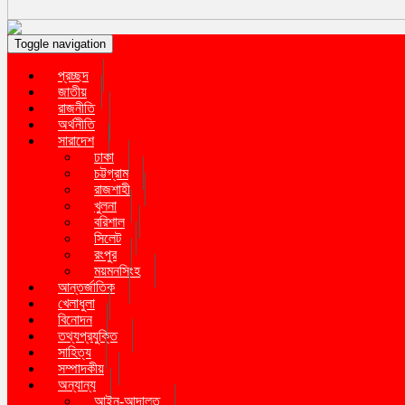
Toggle navigation
প্রচ্ছদ
জাতীয়
রাজনীতি
অর্থনীতি
সারাদেশ
ঢাকা
চট্টগ্রাম
রাজশাহী
খুলনা
বরিশাল
সিলেট
রংপুর
ময়মনসিংহ
আন্তর্জাতিক
খেলাধুলা
বিনোদন
তথ্যপ্রযুক্তি
সাহিত্য
সম্পাদকীয়
অন্যান্য
আইন-আদালত