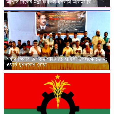
আশ্বাস দিলেন মন্ত্রী ফখরুল ইসলাম আলমগীর
শহীদ জিয়ার ৪৫ তম শাহাদাত বার্ষিকী উপলক্ষে ১৬ নং
ওয়ার্ড যুবদলের দোয়া