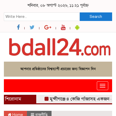
শনিবার, ০৮ অগাস্ট ২০২৬, ১১:২১ পূর্বাহ্ন
Search
Toggle
navigat
শিরোনাম
মুন্সীগঞ্জে ৪ কেজি গাঁজাসহ একজন গ্রেফতার
Home
রাজনীতি