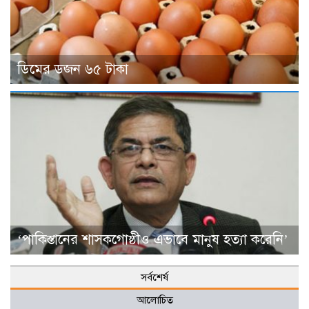
ডিমের ডজন ৬৫ টাকা
‘পাকিস্তানের শাসকগোষ্ঠীও এভাবে মানুষ হত্যা করেনি’
সর্বশের্ষ
আলোচিত