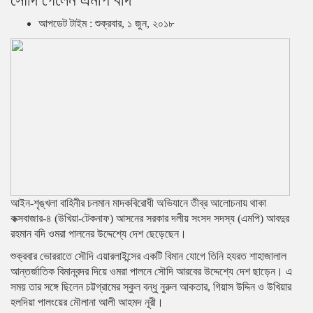
সৌদি গেলেন এমপি বদি
আপডেট টাইম : শুক্রবার, ১ জুন, ২০১৮
আইন-শৃঙ্খলা বাহিনীর চলমান মাদকবিরোধী অভিযানে তীব্র আলোচনায় থাকা
কক্সবাজার-৪ (উখিয়া-টেকনাফ) আসনের সরকার দলীয় সংসদ সদস্য (এমপি) আবদুর
রহমান বদি ওমরা পালনের উদ্দেশ্যে দেশ ছেড়েছেন।
শুক্রবার ভোররাতে সৌদি এয়ারলাইন্সের একটি বিমান যোগে তিনি হযরত শাহাজালাল
আন্তর্জাতিক বিমানবন্দর দিয়ে ওমরা পালনে সৌদি আরবের উদ্দেশ্যে দেশ ছাড়েন। এ
সময় তার সঙ্গে ছিলেন চট্টগ্রামের স্কুল বন্ধু নুরুল আকতার, গিয়াস উদ্দিন ও উখিয়ার
হলদিয়া পালংয়ের মৌলানা আলী আহমদ নূরী।