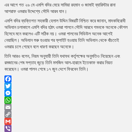
এর আগে গত ২৬ মে এমপি বদির মেয়ে সামিয়া রহমান ও জামাই ব্যারিস্টার রানা
আশরাফ ওমরার উদ্দেশ্যে সৌদি আরব যান।
এমপি বদির ব্যক্তিগত সহকারী হেলাল উদ্দিন বিষয়টি নিশ্চিত করে জানান, মাদকবিরোধী
অভিযান চলাকালে এমপি বদির হঠাৎ ওমরা পালনে সৌদি আরবে গমনকে অনেকে কৌশল
হিসেবে মনে করলেও এটি সঠিক নয়। ওমরা পালনের সিডিউল অনেক আগেই
নেয়াছিল। অভিযান শুরু হওয়ার পর ফ্লাইট হওয়ায় তিনি অভিযান থেকে বাঁচতেই
ওমরায় চলে গেছেন বলে ধারণা করছেন অনেকে।
তিনি আরও বলেন, নিয়ম অনুযায়ী তিনি যথাযথ কর্তৃপক্ষের অনুমতিও নিয়েছেন এবং
রমজানের শেষ সপ্তাহ জুড়ে তিনি মসজিদ আল-হারামে ইতেকাফ করার নিয়ত
করেছেন। ওমরা পালন শেষে ১৭ জুন দেশে ফিরবেন তিনি।
Facebook
Twitter
Messenger
WhatsApp
Email
Copy
Link
Gmail