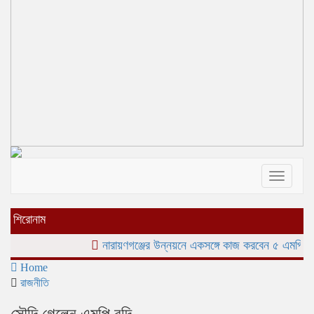
Toggle
navigati
শিরোনাম
নারায়ণগঞ্জের উন্নয়নে একসঙ্গে কাজ করবেন ৫ এমপি, মেট্র
Home
রাজনীতি