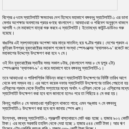
বিশ্বের ৫৭তম স্যাটেলাইট ক্ষমতাধর দেশ হিসেবে মহাকাশে বঙ্গবন্ধু স্যাটেলাইট-১ এর ডানা
মেলার অপেক্ষার অবসানের প্রহর গুণছে বাংলাদেশ। আবহাওয়া ও পরিবেশ অনুকূলে থাকলে
আগামী ৭ মে মহাকাশে যাত্রা শুরু করবে এ স্যাটেলাইট। ইতোমধ্যে কাউন্ট-ডাউনও শুরু
হয়েছে।
বাঙালির এই স্বপ্নযাত্রার অপেক্ষা আর মাত্র সাতদিন; ছয় ঘণ্টার প্রায়। দেশের প্রথম এ
কৃত্রিম উপগ্রহ যুক্তরাষ্ট্রের মহাকাশ গবেষণা সংস্থা স্পেসএক্সের ‘ফ্যালকন-৯’ রকেটে কর
মহাকাশের উদ্দেশ্যে উৎক্ষেপণ করা হবে ৭ মে।
ওই দিন যুক্তরাষ্ট্রের স্থানীয় সময় সকাল ৮টায়, (বাংলাদেশ সময় ৮ মে দুপুর ২টা)
স্পেসএক্সের ‘ফ্যালকন-৯’ এ করে মহাকাশে যাবে বঙ্গবন্ধু স্যাটেলাইট-১।
তবে আবহাওয়া ও পারিপার্শ্বিক বিভিন্ন কারণে স্যাটেলাইট উৎক্ষেপণের নির্দিষ্ট তারিখ আগে
থেকে বলা সম্ভব নয়। এর আগে কয়েক দফায় স্যাটেলাইট উৎক্ষেপণের তারিখ পেছানো হ
এপ্রিলের প্রথম থেকে দ্বিতীয় সপ্তাহের মধ্যে অর্থাৎ ৭ এপ্রিল থেকে ১৫ এপ্রিলের মধ্যে
স্যাটেলাইট উৎক্ষেপণ করা হবে বলে জানানো হলেও পরে তা পিছিয়ে ৪ মে করা হয়।
কিন্তু পরদিন ৫ মে আবহাওয়া প্রতিকূলে থাকতে পারে; এমন শঙ্কায় ৭ মে বঙ্গবন্ধু
স্যাটেলাইট-১ উৎক্ষেপণ করা হবে বলে জানায় স্পেস এক্স।
উল্লেখ্য, বঙ্গবন্ধু স্যাটেলাইট-১ প্রকল্পটি বাস্তবায়নে মোট খরচ হচ্ছে ২ হাজার ৯০২ কোটি
টাকা। এর মধ্যে সরকারি তহবিল থেকে দেয়া হচ্ছে ১ হাজার ৫৪৪ কোটি টাকা। আর ঋণ
হিসেবে এইচএসবিসি ব্যাংক বাকি ১ হাজার ৩৫৮ কোটি টাকা দিচ্ছে।