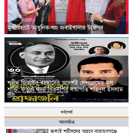
মুন্সীরহাটে আধুনিক পশু জবাইখানার উদ্বোধন
শহীদ জিয়াউর রহমানের আদর্শই দেশপ্রেমের মূল
শক্তি: ফতুল্লা থানা বিএনপির সভাপতি শহিদুল ইসলাম
টিটু
সর্বশের্ষ
আলোচিত
জুলাই শহীদদের স্মরণে নারায়ণগঞ্জে