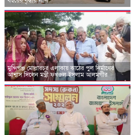
বছরের বৃদ্ধার লাশ
মুন্সিগঞ্জ মোল্লারচর এলাকায় কাঠের পুল নির্মাণের
আশ্বাস দিলেন মন্ত্রী ফখরুল ইসলাম আলমগীর