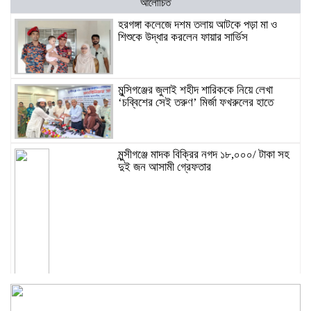
আলোচিত
হরগঙ্গা কলেজে দশম তলায় আটকে পড়া মা ও
শিশুকে উদ্ধার করলেন ফায়ার সার্ভিস
মুন্সিগঞ্জের জুলাই শহীদ শারিককে নিয়ে লেখা
‘চব্বিশের সেই তরুণ’ মির্জা ফখরুলের হাতে
মুন্সীগঞ্জে মাদক বিক্রির নগদ ১৮,০০০/ টাকা সহ
দুই জন আসামী গ্রেফতার