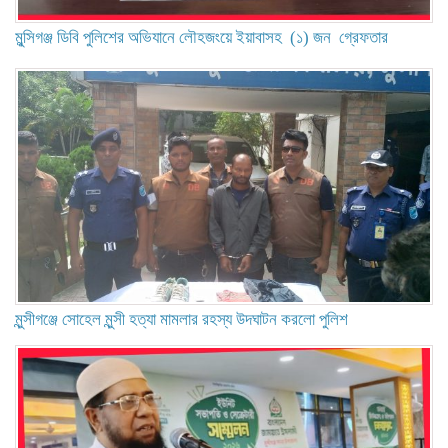
মুন্সিগঞ্জ ডিবি পুলিশের অভিযানে লৌহজংয়ে ইয়াবাসহ (১) জন গ্রেফতার
মুন্সীগঞ্জে সোহেল মুন্সী হত্যা মামলার রহস্য উদঘাটন করলো পুলিশ