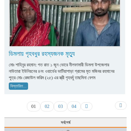
ডিমলায় গৃহবধুর রহস্যজনক মৃত্যু
মোঃ শাহিনুর রহমান: গত রাত ১ জুন ভোরে নীলফামারী ডিমলা উপজেলার
নাউতারা ইউনিয়নের ৪নং ওয়ার্ডের ভাটিয়াপাড়া গ্রামের মৃত মজিবর রহমানের
পুত্র মোঃ রেজাউল করিম (২৫) এর স্ত্রী গৃহবধুঁ তাছমিনা বেগম
বিস্তারিত...
01
02
03
04
সর্বশের্ষ