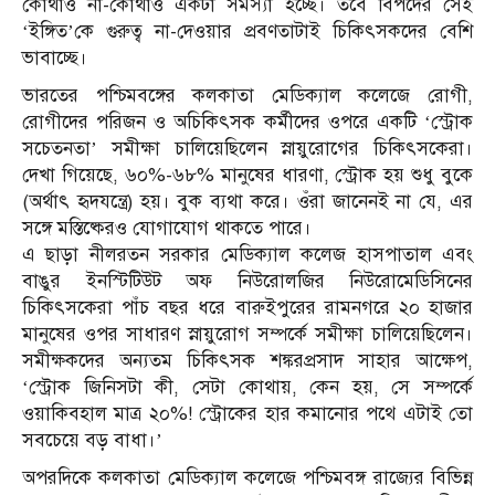
কোথাও না-কোথাও একটা সমস্যা হচ্ছে। তবে বিপদের সেই
‘ইঙ্গিত’কে গুরুত্ব না-দেওয়ার প্রবণতাটাই চিকিৎসকদের বেশি
ভাবাচ্ছে।
ভারতের পশ্চিমবঙ্গের কলকাতা মেডিক্যাল কলেজে রোগী,
রোগীদের পরিজন ও অচিকিৎসক কর্মীদের ওপরে একটি ‘স্ট্রোক
সচেতনতা’ সমীক্ষা চালিয়েছিলেন স্নায়ুরোগের চিকিৎসকেরা।
দেখা গিয়েছে, ৬০%-৬৮% মানুষের ধারণা, স্ট্রোক হয় শুধু বুকে
(অর্থাৎ হৃদযন্ত্রে) হয়। বুক ব্যথা করে। ওঁরা জানেনই না যে, এর
সঙ্গে মস্তিষ্কেরও যোগাযোগ থাকতে পারে।
এ ছাড়া নীলরতন সরকার মেডিক্যাল কলেজ হাসপাতাল এবং
বাঙুর ইনস্টিটিউট অফ নিউরোলজির নিউরোমেডিসিনের
চিকিৎসকেরা পাঁচ বছর ধরে বারুইপুরের রামনগরে ২০ হাজার
মানুষের ওপর সাধারণ স্নায়ুরোগ সম্পর্কে সমীক্ষা চালিয়েছিলেন।
সমীক্ষকদের অন্যতম চিকিৎসক শঙ্করপ্রসাদ সাহার আক্ষেপ,
‘স্ট্রোক জিনিসটা কী, সেটা কোথায়, কেন হয়, সে সম্পর্কে
ওয়াকিবহাল মাত্র ২০%! স্ট্রোকের হার কমানোর পথে এটাই তো
সবচেয়ে বড় বাধা।’
অপরদিকে কলকাতা মেডিক্যাল কলেজে পশ্চিমবঙ্গ রাজ্যের বিভিন্ন