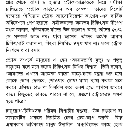
প্রান্ত থেকে আসা ৯ হাজার স্ট্রোক-আক্রান্তকে নিয়ে সমীক্ষা
চালিয়েছে ‘স্ট্রোক ফাউন্ডেশন অব বেঙ্গল’। তাদের রিপোর্ট
ইন্দোরে ‘ইন্ডিয়ান স্ট্রোক অ্যাসোসিয়েশন কংগ্রেস’-এর বার্ষিক
অধিবেশনে পেশ হয়েছে। সমীক্ষকদের অন্যতম চিকিৎসক দীপেশ
মণ্ডল জানান, পশ্চিমবঙ্গে যাঁদের উচ্চ রক্তচাপ আছে, তাঁদের ৫০%
সে সম্পর্কে জ্ঞাত নন। যাঁরা জানেন, তাঁদের অর্ধেক আবার
চিকিৎসাই করান না, কিংবা নিয়মিত ওষুধ খান না। ফলে স্ট্রোক
নিঃশব্দে থাবা বসায়।
স্ট্রোক সম্পর্কে মানুষের এ হেন ‘অজ্ঞানতা’ই মৃত্যু ও পঙ্গুত্ব
বাড়াচ্ছে বলে মনে করেন চিকিৎসক নিখিল বিশ্বাস। তিনি বলেন,
‘আমাদের এখানে আচমকা কারো ঘাড়ে-হাতে যন্ত্রণা শুরু হলে
লোকে ভেবে ফেলবে, শোওয়ার দোষ! মাথা ব্যথা করলে মনে
করবে এসিড। হাত-পা ঝিনঝিন করে অবশ হতে লাগলে ভাববে
বাত। কিছুতেই ভাবতে পারবে না যে, এগুলো স্ট্রোকেরও লক্ষণ
হতে পারে!’
স্নায়ুরোগ-চিকিৎসক পরিমল ত্রিপাঠীর বক্তব্য, ‘উচ্চ রক্তচাপ বা
ডায়াবেটিস থাকলে নিয়মিত হেল্থ চেক-আপ জরুরি। কিন্তু
এখানকার অধিকাংশ মানুষ উদাসীন। মধ্যবিত্তদের কাছে হেল্থ