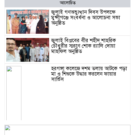
আলোচিত
জুলাই গণঅভ্যুত্থান দিবস উপলক্ষে
মুন্সীগঞ্জে সংবর্ধনা ও আলোচনা সভা
অনুষ্ঠিত
জুলাই বিপ্লবের বীর শহীদ শাহরিক
চৌধুরীর স্মরণে শোক র‍্যালি দোয়া
মাহফিল অনুষ্ঠিত
হরগঙ্গা কলেজে দশম তলায় আটকে পড়া
মা ও শিশুকে উদ্ধার করলেন ফায়ার
সার্ভিস