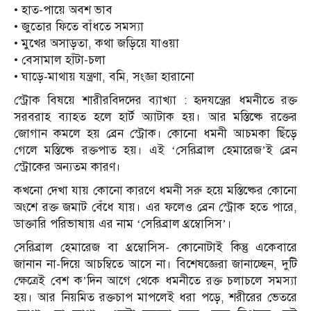
• হাত-পায়ে অবশ ভাব
• জুতোর ফিতে বাঁধতে সমস্যা
• মুখের অসাড়তা, কথা জড়িয়ে যাওয়া
• বেসামাল হাঁটা-চলা
• ঘাড়ে-মাথায় যন্ত্রণা, বমি, সংজ্ঞা হারানো
স্ট্রোক বিষয়ে শারীরবিদদের ব্যাখ্যা : হৃদযন্ত্রের ধমনীতে রক্ত
সরবরাহ ব্যাহত হলে হার্ট অ্যাটাক হয়। আর মস্তিষ্কে রক্তের
জোগান কমলে হয় ব্রেন স্ট্রোক। কোনো ধমনী আচমকা ছিঁড়ে
গেলে মস্তিষ্কে রক্তপাত হয়। এই ‘সেরিব্রাল হেমারেজ’ই ব্রেন
স্ট্রোকের অন্যতম কারণ।
কখনো দেখা যায় কোনো কারণে ধমনী সরু হয়ে মস্তিষ্কের কোনো
অংশে রক্ত জমাট বেঁধে যায়। এর ফলেও ব্রেন স্ট্রোক হতে পারে,
ডাক্তারি পরিভাষায় এর নাম ‘সেরিব্রাল থ্রম্বোসিস’।
সেরিব্রাল হেমারেজ বা থ্রম্বোসিস- কোনোটাই কিন্তু একেবারে
জানান না-দিয়ে আচম্বিতে আসে না। বিশেষজ্ঞেরা জানাচ্ছেন, দুটি
ক্ষেত্রেই বেশ ক’দিন আগে থেকে ধমনীতে রক্ত চলাচলে সমস্যা
হয়। আর নিয়মিত রক্তচাপ মাপলেই ধরা পড়ে, শরীরের ভেতরে