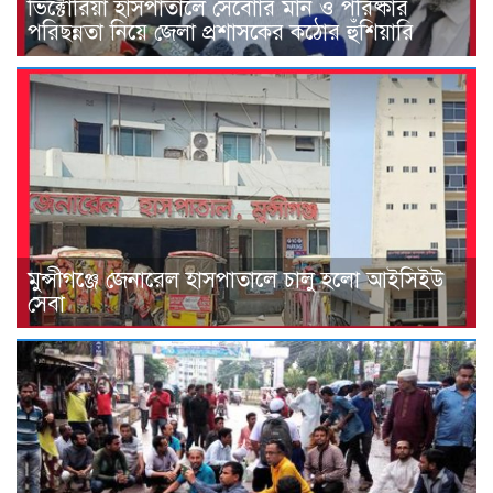
ভিক্টোরিয়া হাসপাতালে সেবাোর মান ও পরিষ্কার
পরিছন্নতা নিয়ে জেলা প্রশাসকের কঠোর হুঁশিয়ারি
মুন্সীগঞ্জে জেনারেল হাসপাতালে চালু হলো আইসিইউ
সেবা