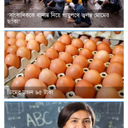
‘সাংবাদিককে থানায় নিয়ে পায়ুপথে জ্বলন্ত মোমের
ছ্যাঁকা’
ডিমের ডজন ৬৫ টাকা