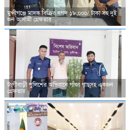
মুন্সীগঞ্জে মাদক বিক্রির নগদ ১৮,০০০/ টাকা সহ দুই
জন আসামী গ্রেফতার
টংগীবাড়ী পুলিশের অভিযানে গাঁজা গাছসহ একজন
গ্রেফতার