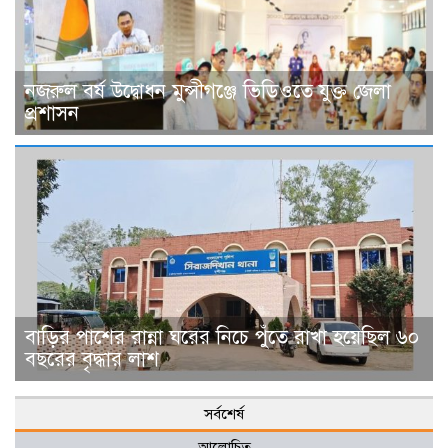
নজরুল বর্ষ উদ্বোধন মুন্সীগঞ্জে ভিডিওতে যুক্ত জেলা
প্রশাসন
বাড়ির পাশের রান্না ঘরের নিচে পুঁতে রাখা হয়েছিল ৬০
বছরের বৃদ্ধার লাশ
সর্বশের্ষ
আলোচিত