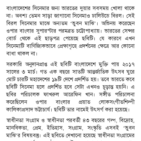
বাংলাদেশের সিনেমার জন্য ভারতের দুয়ার সবসময় খোলা থাকে
না। অবশ্য তেমন সাড়া জাগানো সিনেমাও ঢালিউডে বিরল। সেই
বিরল সিনেমার মাঝে অন্যতম ‘ভুবন মাঝি’। অভিনয় করেছেন
ওপার বাংলার সুপারস্টার পরমব্রত চট্টোপাধ্যায়। ভারতের সেন্সর
বোর্ড থেকে এই ছাড়পত্র পেয়েছে ছবিটি। যে কারণে এখন
সিনেমাটি বাণিজ্যিকভাবে প্রেক্ষাগৃহে প্রদর্শনের ক্ষেত্রে আর কোনো
বাধা থাকল না।
সরকারি অনুদানপ্রাপ্ত এই ছবিটি বাংলাদেশে মুক্তি পায় ২০১৭
সালের ৩ মার্চ। গত এক বছরে সাতটি আন্তর্জাতিক উৎসব ঘুরে
মোট চারটি মহাদেশের ১৯টি দেশে প্রদর্শিত হয়। তবে ভারতে কবে
ছবিটি সিনেমা হলে প্রদর্শিত হবে সেটা এখনও চূড়ান্ত হয়নি। এ
ছবির পরিচালক ফাখরুল আরেফিন খান। সঙ্গীত পরিচালনা
করেছিলেন ওপার বাংলার প্রয়াত লোকসংগীতশিল্পী
কালিকাপ্রসাদ ভট্টাচার্য। ছবিটি তার নামেই উৎসর্গ করা হয়েছে।
স্বাধীনতা সংগ্রাম ও স্বাধীনতা পরবর্তী ৪৩ বছরের গল্প, বিদ্রোহ,
মানবিকতা, প্রেম, ইতিহাস, সংগ্রাম, সংস্কৃতি এসবই ‘ভুবন
মাঝি’র বিষয়বস্তু। এই ছবিতে দেখানো হয়েছে স্বাধীনতা সংগ্রামের