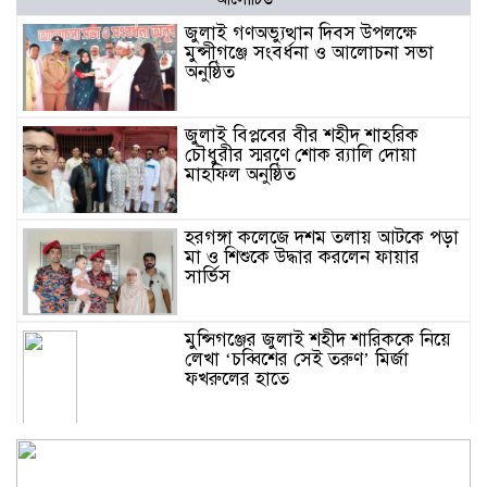
জুলাই গণঅভ্যুত্থান দিবস উপলক্ষে
মুন্সীগঞ্জে সংবর্ধনা ও আলোচনা সভা
অনুষ্ঠিত
জুলাই বিপ্লবের বীর শহীদ শাহরিক
চৌধুরীর স্মরণে শোক র‍্যালি দোয়া
মাহফিল অনুষ্ঠিত
হরগঙ্গা কলেজে দশম তলায় আটকে পড়া
মা ও শিশুকে উদ্ধার করলেন ফায়ার
সার্ভিস
মুন্সিগঞ্জের জুলাই শহীদ শারিককে নিয়ে
লেখা ‘চব্বিশের সেই তরুণ’ মির্জা
ফখরুলের হাতে