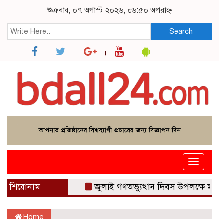
শুক্রবার, ০৭ অগাস্ট ২০২৬, ০৬:৫০ অপরাহ্ন
Search
Toggle
navigat
শিরোনাম
জুলাই গণঅভ্যুত্থান দিবস উপলক্ষে মুন্সীগঞ্জে 
Home