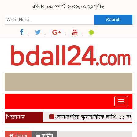
রবিবার, ০৯ অগাস্ট ২০২৬, ০১:২১ পূর্বাহ্ন
Search
Toggle
navigat
শিরোনাম
সোনারগাঁয়ে স্কুলছাত্রীকে লাথি: ১১ বছরের শিশুকে 
Home
জাতীয়