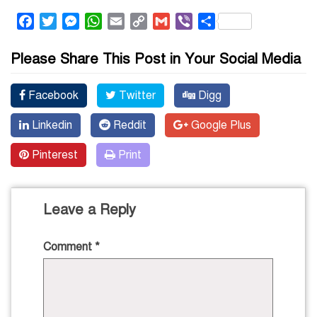
Facebook
Twitter
Messenger
WhatsApp
Email
Copy
Gmail
Viber
Share
Link
Please Share This Post in Your Social Media
Facebook
Twitter
Digg
Linkedin
Reddit
Google Plus
Pinterest
Print
Leave a Reply
Comment
*