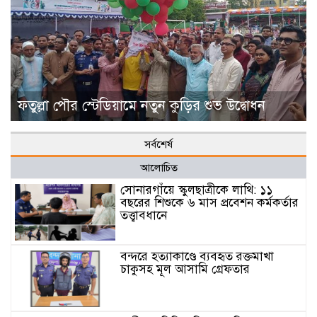
ফতুল্লা পৌর স্টেডিয়ামে নতুন কুড়ির শুভ উদ্বোধন
সর্বশের্ষ
আলোচিত
সোনারগাঁয়ে স্কুলছাত্রীকে লাথি: ১১
বছরের শিশুকে ৬ মাস প্রবেশন কর্মকর্তার
তত্ত্বাবধানে
বন্দরে হত্যাকাণ্ডে ব্যবহৃত রক্তমাখা
চাকুসহ মূল আসামি গ্রেফতার