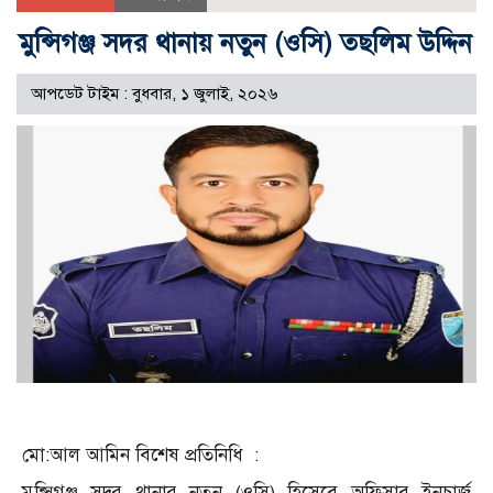
মুন্সিগঞ্জ সদর থানায় নতুন (ওসি) তছলিম উদ্দিন
আপডেট টাইম : বুধবার, ১ জুলাই, ২০২৬
মো:আল আমিন বিশেষ প্রতিনিধি :
মুন্সিগঞ্জ সদর থানার নতুন (ওসি) হিসেবে অফিসার ইনচার্জ