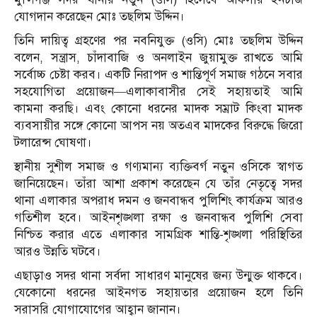
যোগদান করেছেন মোঃ তছলিম উদ্দিন।
তিনি দায়িত্ব গ্রহণের পর নবনিযুক্ত (ওসি) মোঃ তছলিম উদ্দিন
বলেন, সন্ত্রাস, চাঁদাবাজি ও অনলাইন জুয়ামুক্ত রাখতে আমি
সর্বোচ্চ চেষ্টা করব। একটি নিরাপদ ও শান্তিপূর্ণ সমাজ গঠনে সবার
সহযোগিতা প্রয়োজন—এলাকাবাসীর সেই সহায়তাই আমি
কামনা করছি। এবং কোনো ধরনের মাদক সম্রাট কিংবা মাদক
ব্যবসায়ীর সঙ্গে কোনো আপস নয় অতএব মাদকের বিরুদ্ধে জিরো
টলারেন্স ঘোষণা।
স্থানীয় সুশীল সমাজ ও গণ্যমান্য ব্যক্তিবর্গ নতুন ওসিকে স্বাগত
জানিয়েছেন। তাঁরা আশা প্রকাশ করেছেন যে তাঁর নেতৃত্বে সদর
থানা এলাকার অপরাধ দমন ও জনবান্ধব পুলিশিং কার্যক্রম আরও
গতিশীল হবে। আইনশৃঙ্খলা রক্ষা ও জনবান্ধব পুলিশি সেবা
নিশ্চিত করার এতে এলাকার সামগ্রিক শান্তি-শৃঙ্খলা পরিস্থিতির
আরও উন্নতি ঘটবে।
এছাড়াও সদর থানা সর্বদা সাধারণ মানুষের জন্য উন্মুক্ত থাকবে।
যেকোনো ধরনের আইনগত সহায়তার প্রয়োজন হলে তিনি
সরাসরি যোগাযোগের আহ্বান জানান।