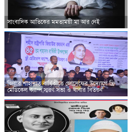
সাংবাদিক আতিকের মমতাময়ী মা আর নেই
জিয়ার শাহাদাত বার্ষিকীতে জোসেফের উদ্যোগে ফ্রি
মেডিকেল ক্যাম্প,স্মরণ সভা ও খাবার বিতরন