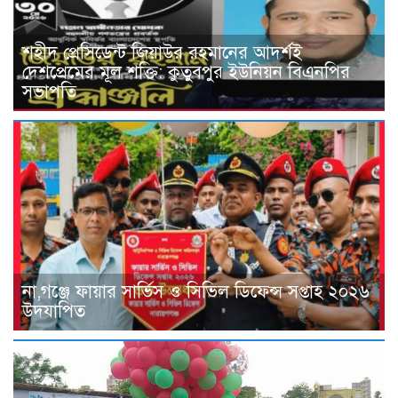
শহীদ প্রেসিডেন্ট জিয়াউর রহমানের আদর্শই
দেশপ্রেমের মূল শক্তি: কুতুবপুর ইউনিয়ন বিএনপির
সভাপতি
না,গঞ্জে ফায়ার সার্ভিস ও সিভিল ডিফেন্স সপ্তাহ ২০২৬
উদযাপিত