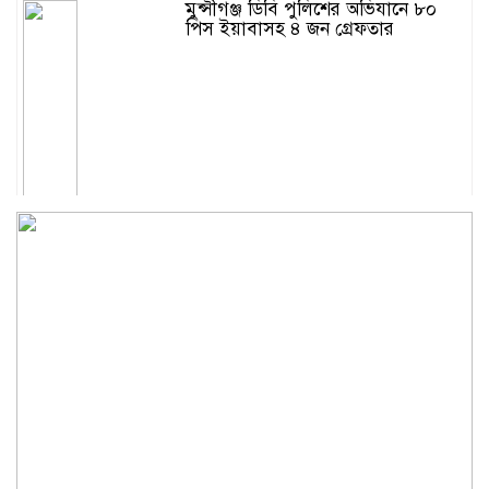
মুন্সীগঞ্জ ডিবি পুলিশের অভিযানে ৮০
পিস ইয়াবাসহ ৪ জন গ্রেফতার